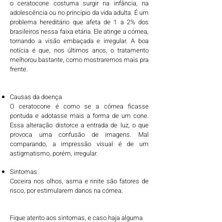
o ceratocone costuma surgir na infância, na
adolescência ou no princípio da vida adulta. É um
problema hereditário que afeta de 1 a 2% dos
brasileiros nessa faixa etária. Ele atinge a córnea,
tornando a visão embaçada e irregular. A boa
notícia é que, nos últimos anos, o tratamento
melhorou bastante, como mostraremos mais pra
frente.
Causas da doença
O ceratocone é como se a córnea ficasse
pontuda e adotasse mais a forma de um cone.
Essa alteração distorce a entrada de luz, o que
provoca uma confusão de imagens. Mal
comparando, a impressão visual é de um
astigmatismo, porém, irregular.
Sintomas
Coceira nos olhos, asma e rinite são fatores de
risco, por estimularem danos na córnea.
Fique atento aos sintomas, e caso haja alguma