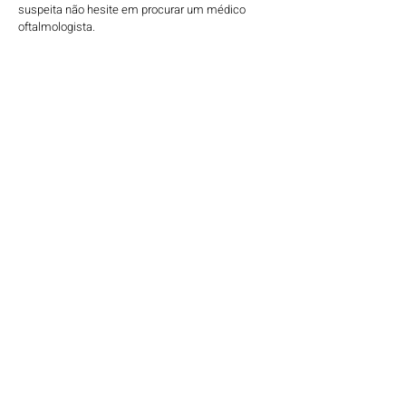
suspeita não hesite em procurar um médico
oftalmologista.
AGENDAR CONSULTA
Quer saber mais?
Cuidando da saúde dos olhos
para você enxergar as melhores coisas da vida
Glaucoma: o que é, sintomas,
tratamentos e causas
14 de out. de 2022
3 min de leitura